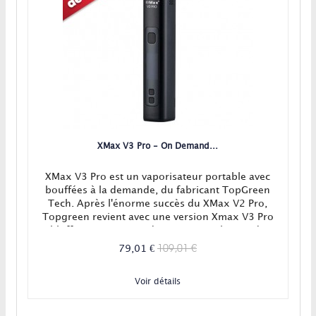
XMax V3 Pro - On Demand...
XMax V3 Pro est un vaporisateur portable avec
bouffées à la demande, du fabricant TopGreen
Tech. Après l'énorme succès du XMax V2 Pro,
Topgreen revient avec une version Xmax V3 Pro
bluffante qui risque de mettre tout le monde
d'accord dans cette gamme de prix. Et pour
109,01 €
79,01 €
cause, sa fonction bouffées à la demande, sa
chauffe par convection et son accu 18650...
Voir détails