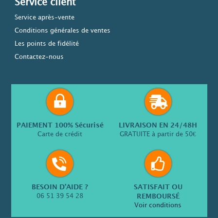
Service client
Service après-vente
Conditions générales de ventes
Les points de fidélité
Contactez-nous
PAIEMENT 100% Sécurisé
LIVRAISON EN 24/48H
Carte de crédit
GRATUITE à partir de 50€
BESOIN D’AIDE ?
SATISFAIT OU
06 51 39 54 28
REMBOURSÉ
Voir conditions