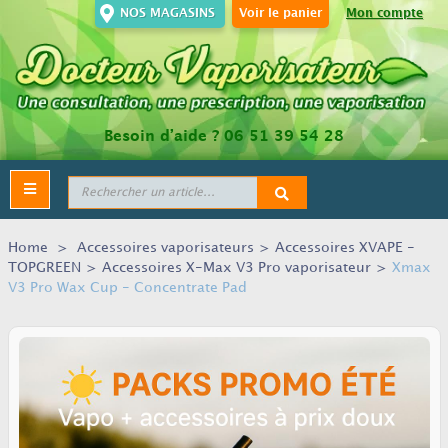
NOS MAGASINS
Voir le panier
Mon compte
Besoin d’aide ?
06 51 39 54 28
Toggle
navigation
Home
>
Accessoires vaporisateurs
>
Accessoires XVAPE -
TOPGREEN
>
Accessoires X-Max V3 Pro vaporisateur
>
Xmax
V3 Pro Wax Cup - Concentrate Pad