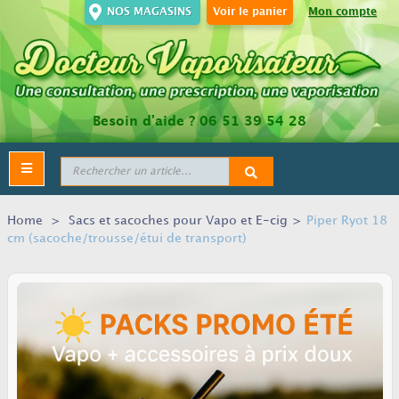
NOS MAGASINS
Voir le panier
Mon compte
Besoin d’aide ?
06 51 39 54 28
Toggle
navigation
Home
>
Sacs et sacoches pour Vapo et E-cig
>
Piper Ryot 18
cm (sacoche/trousse/étui de transport)