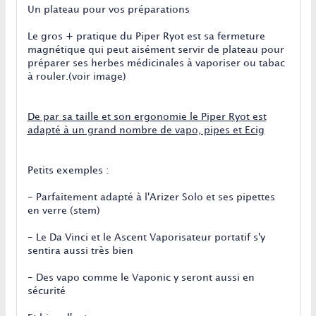
Un plateau pour vos préparations
Le gros + pratique du Piper Ryot est sa fermeture
magnétique qui peut aisément servir de plateau pour
préparer ses herbes médicinales à vaporiser ou tabac
à rouler.(voir image)
De par sa taille et son ergonomie le Piper Ryot est
adapté à un grand nombre de vapo, pipes et Ecig
Petits exemples :
- Parfaitement adapté à
l'Arizer Solo
et ses pipettes
en verre (stem)
-
Le Da Vinci
et le Ascent Vaporisateur portatif s'y
sentira aussi très bien
- Des vapo comme
le Vaponic
y seront aussi en
sécurité