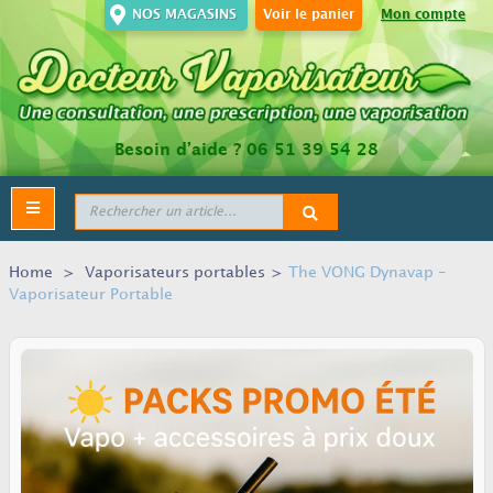
NOS MAGASINS
Voir le panier
Mon compte
Besoin d’aide ?
06 51 39 54 28
Toggle
navigation
Home
>
Vaporisateurs portables
>
The VONG Dynavap -
Vaporisateur Portable