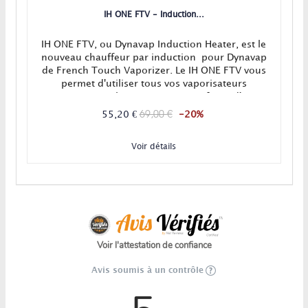
IH ONE FTV - Induction...
IH ONE FTV, ou Dynavap Induction Heater, est le
nouveau chauffeur par induction pour Dynavap
de French Touch Vaporizer. Le IH ONE FTV vous
permet d'utiliser tous vos vaporisateurs
Dynavap sans briquet tout en profitant d'une
chauffe bien plus stable. Repoussez les limites
69,00 €
55,20 €
-20%
de votre vaporisateur Dynavap en augmentant
grandement le nombre de bouffées, tout...
Voir détails
Voir l'attestation de confiance
Avis soumis à un contrôle