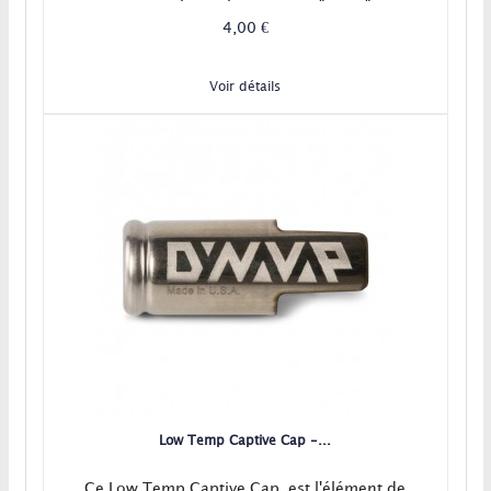
Dynavap à part les versions "Omni" !
4,00 €
Voir détails
Low Temp Captive Cap -...
Ce Low Temp Captive Cap, est l'élément de