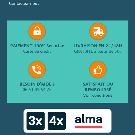
Contactez-nous
PAIEMENT 100% Sécurisé
LIVRAISON EN 24/48H
Carte de crédit
GRATUITE à partir de 50€
BESOIN D’AIDE ?
SATISFAIT OU
06 51 39 54 28
REMBOURSÉ
Voir conditions