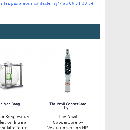
ésitez pas à nous contacter
7j/7
au
06 51 39 54
on Man Bong
The Anvil CopperCore
by...
an Bong est un
The Anvil
er, ou filtre à
CopperCore by
obulaire fourni
Vestratto version NIS