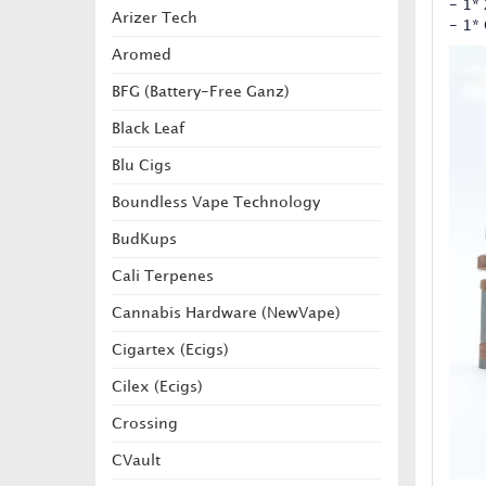
- 1*
Arizer Tech
- 1*
Aromed
BFG (Battery-Free Ganz)
Black Leaf
Blu Cigs
Boundless Vape Technology
BudKups
Cali Terpenes
Cannabis Hardware (NewVape)
Cigartex (Ecigs)
Cilex (Ecigs)
Crossing
CVault