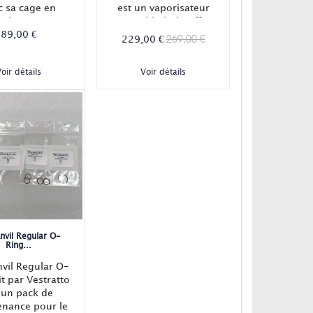
c sa cage en
est un vaporisateur
al. La cage
portable à chauffe
se et protège la
89,00 €
manuelle au briquet
269,00 €
229,00 €
erie, tout en
tempête. Très
rnissant des
attendu par la
oir détails
Voir détails
cements pour
communauté pour
accessoires !
son puissant système
d'extraction, le Anvil
de chez Vestratto est
déjà un succès !
EN STOCK
nvil Regular O-
Ring...
vil Regular O-
it par Vestratto
 un pack de
enance pour le