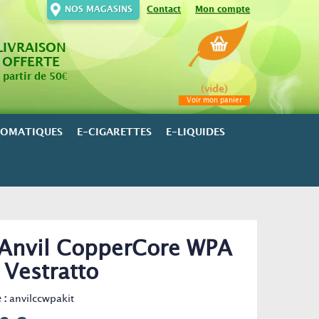
NOS MAGASINS
Contact
Mon compte
LIVRAISON
OFFERTE
 partir de 50€
(vide)
Voir mon panier
ROMATIQUES
E-CIGARETTES
E-LIQUIDES
Anvil CopperCore WPA
- Vestratto
 :
anvilccwpakit