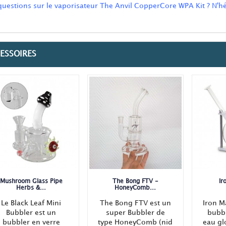
questions sur le vaporisateur The Anvil CopperCore WPA Kit ? N'h
ESSOIRES
Mushroom Glass Pipe
The Bong FTV -
Ir
Herbs &...
HoneyComb...
Le Black Leaf Mini
The Bong FTV est un
Iron M
Bubbler est un
super Bubbler de
bubbl
bubbler en verre
type HoneyComb (nid
eau gl