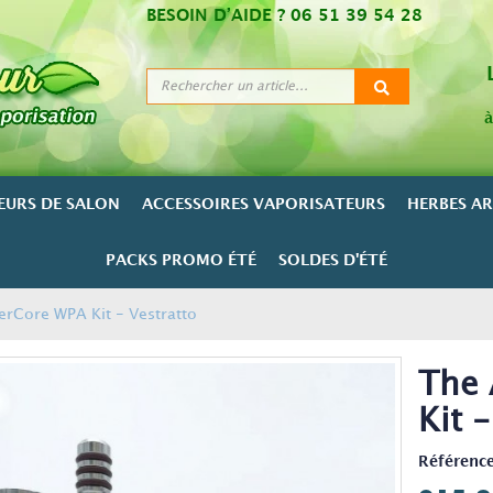
BESOIN D’AIDE ?
06 51 39 54 28
à
EURS DE SALON
ACCESSOIRES VAPORISATEURS
HERBES A
PACKS PROMO ÉTÉ
SOLDES D'ÉTÉ
erCore WPA Kit - Vestratto
The 
Kit 
Référence