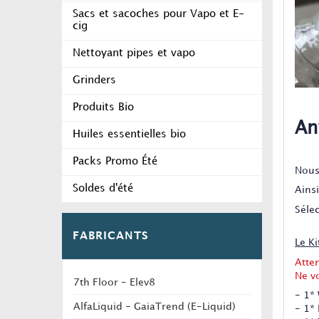
Sacs et sacoches pour Vapo et E-
cig
Nettoyant pipes et vapo
Grinders
Produits Bio
An
Huiles essentielles bio
Packs Promo Été
Nous
Soldes d'été
Ainsi
Séle
FABRICANTS
Le Ki
Atten
Ne vo
7th Floor - Elev8
- 1*
AlfaLiquid - GaiaTrend (E-Liquid)
- 1*