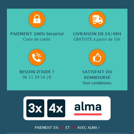
PAIEMENT 100% Sécurisé
LIVRAISON EN 24/48H
Carte de crédit
GRATUITE à partir de 50€
BESOIN D’AIDE ?
SATISFAIT OU
06 51 39 54 28
REMBOURSÉ
Voir conditions
PAIEMENT EN
3X
ET
4X
AVEC ALMA !