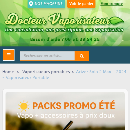
NOS MAGASINS
Voir le panier
Mon compte
Besoin d’aide ?
06 51 39 54 28
Toggle
navigation
Home
>
Vaporisateurs portables
>
Arizer Solo 2 Max - 2024
- Vaporisateur Portable