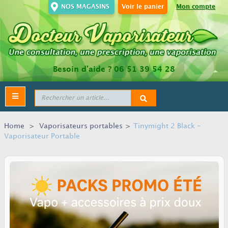
NOS MAGASINS
Voir le panier
Mon compte
Besoin d’aide ?
06 51 39 54 28
Toggle
navigation
Home
>
Vaporisateurs portables
>
Tinymight 2 Black -
Vaporisateur Portable