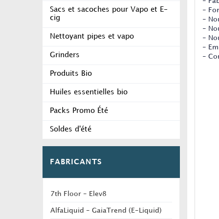
- Fa
Sacs et sacoches pour Vapo et E-
- Fo
cig
- No
- No
Nettoyant pipes et vapo
- No
- Em
Grinders
- Co
Produits Bio
Huiles essentielles bio
Packs Promo Été
Soldes d'été
FABRICANTS
7th Floor - Elev8
AlfaLiquid - GaiaTrend (E-Liquid)