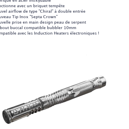
briqué en acier inoxydable
nctionne avec un briquet tempête
uvel airflow de type "Chiral" à double entrée
uveau Tip Inox "Septa Crown"
uvelle prise en main design peau de serpent
bout buccal compatible bubbler 10mm
mpatible avec les Induction Heaters électroniques !