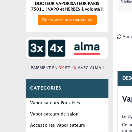
fidélité
DOCTEUR VAPORISATEUR PARIS
75011 ! VAPO et HERBES à volonté !!
Découvrez nos magasins
Ajou
PAIEMENT EN
3X
ET
4X
AVEC ALMA !
DES
CATEGORIES
Va
Vaporisateurs Portables
Vaporisateurs de salon
Le D
Ce f
Accessoires vaporisateurs
un br