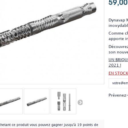
59,00
Ce produi
Dynavap M
inoxydabl
Comme cha
apporte i
Découvrez
son nouvel
UN BRIQU
2021 !
EN STOC
Prévenez-
chetant ce produit vous pouvez gagner jusqu'à
19
points de