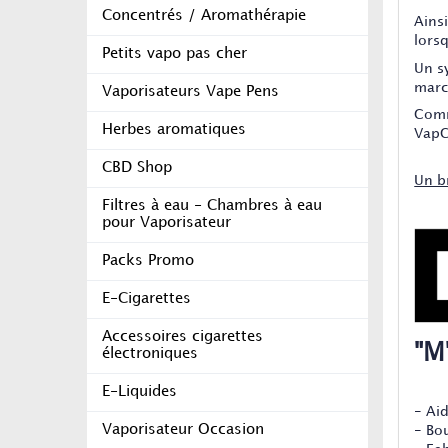
Concentrés / Aromathérapie
Ains
lorsq
Petits vapo pas cher
Un s
marc
Vaporisateurs Vape Pens
Comm
Herbes aromatiques
VapC
CBD Shop
Un b
Filtres à eau - Chambres à eau
pour Vaporisateur
Packs Promo
E-Cigarettes
Accessoires cigarettes
"M
électroniques
E-Liquides
- Ai
Vaporisateur Occasion
- Bo