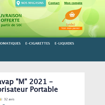
NOS MAGASINS
Contact
Mon compte
LIVRAISON
OFFERTE
(vide)
 partir de 50€
Voir mon panier
ROMATIQUES
E-CIGARETTES
E-LIQUIDES
vap "M" 2021 -
risateur Portable
32
avis