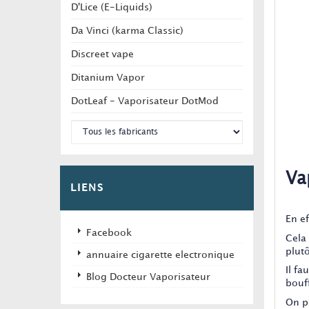
D'Lice (E-Liquids)
Da Vinci (karma Classic)
Discreet vape
Ditanium Vapor
DotLeaf - Vaporisateur DotMod
Va
LIENS
En e
Facebook
Cela 
plut
annuaire cigarette electronique
Il fa
Blog Docteur Vaporisateur
bouf
On p