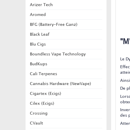
Arizer Tech
Aromed
BFG (Battery-Free Ganz)
Black Leaf
"M
Blu Cigs
Boundless Vape Technology
Le D
BudKups
Effe
attei
Cali Terpenes
Ains
Cannabis Hardware (NewVape)
De pl
Cigartex (Ecigs)
Lors
obte
Cilex (Ecigs)
Inve
Crossing
des 
CVault
Atte