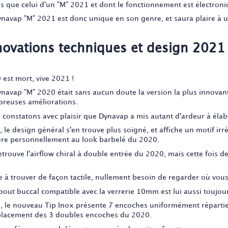
és que celui d'un "M" 2021 et dont le fonctionnement est électroni
ynavap "M" 2021 est donc unique en son genre, et saura plaire à un
novations techniques et design 2021
 est mort, vive 2021 !
ynavap "M" 2020 était sans aucun doute la version la plus innovan
reuses améliorations.
 constatons avec plaisir que Dynavap a mis autant d'ardeur à élabo
, le design général s'en trouve plus soigné, et affiche un motif irr
ère personnellement au look barbelé du 2020.
etrouve l'airflow chiral à double entrée du 2020, mais cette fois d
e à trouver de façon tactile, nullement besoin de regarder où vous
bout buccal compatible avec la verrerie 10mm est lui aussi toujours
n, le nouveau Tip Inox présente 7 encoches uniformément répart
lacement des 3 doubles encoches du 2020.