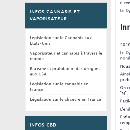
élev
Le D
INFOS CANNABIS ET
VAPORISATEUR
In
Législation sur le Cannabis aux
États-Unis
2020
Le D
Vaporisateur et cannabis à travers le
nomb
monde
Nous
Racisme et prohibition des drogues
aux USA
Ainsi
préf
Législation sur le cannabis en
On r
France
"M".
Législation sur le chanvre en France
Facil
L'em
Enfi
remp
INFOS CBD