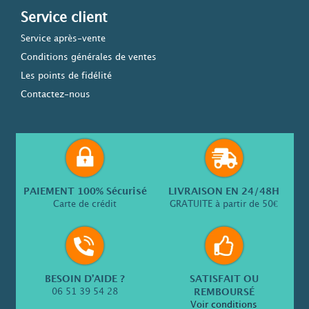
Service client
Service après-vente
Conditions générales de ventes
Les points de fidélité
Contactez-nous
PAIEMENT 100% Sécurisé
LIVRAISON EN 24/48H
Carte de crédit
GRATUITE à partir de 50€
BESOIN D’AIDE ?
SATISFAIT OU
06 51 39 54 28
REMBOURSÉ
Voir conditions