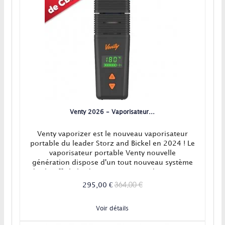
Venty 2026 - Vaporisateur...
Venty vaporizer est le nouveau vaporisateur
portable du leader Storz and Bickel en 2024 ! Le
vaporisateur portable Venty nouvelle
génération dispose d'un tout nouveau système
de chauffe hybride convection/conduction ainsi
qu'un réglage de l'airflow et d'une application
364,00 €
295,00 €
connectée. Le vaporisateur Venty, c'est la
modernité et l'efficacité garantie ! En Stock!
Voir détails