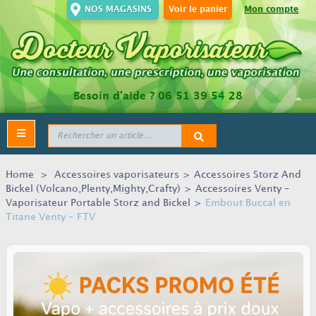
NOS MAGASINS
Voir le panier
Mon compte
Besoin d’aide ?
06 51 39 54 28
Toggle
navigation
Home
>
Accessoires vaporisateurs
>
Accessoires Storz And
Bickel (Volcano,Plenty,Mighty,Crafty)
>
Accessoires Venty -
Vaporisateur Portable Storz and Bickel
>
Embout Buccal en
Titane Venty - FTV